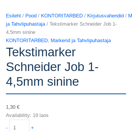
Esileht
/
Pood
/
KONTORITARBED
/
Kirjutusvahendid
/
M
ja Tahvlipuhastaja
/ Tekstimarker Schneider Job 1-
4,5mm sinine
KONTORITARBED
,
Markerid ja Tahvlipuhastaja
Tekstimarker
Schneider Job 1-
4,5mm sinine
1,30
€
Availability:
19 laos
-
+