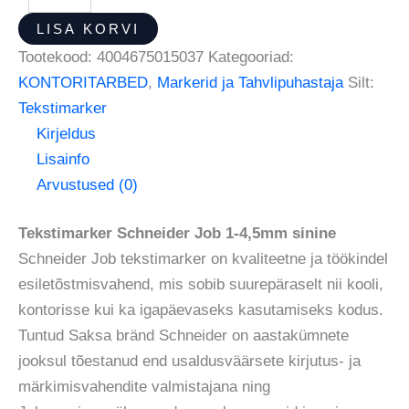
LISA KORVI
Tootekood:
4004675015037
Kategooriad:
KONTORITARBED
,
Markerid ja Tahvlipuhastaja
Silt:
Tekstimarker
Kirjeldus
Lisainfo
Arvustused (0)
Tekstimarker Schneider Job 1-4,5mm sinine
Schneider Job tekstimarker on kvaliteetne ja töökindel
esiletõstmisvahend, mis sobib suurepäraselt nii kooli,
kontorisse kui ka igapäevaseks kasutamiseks kodus.
Tuntud Saksa bränd Schneider on aastakümnete
jooksul tõestanud end usaldusväärsete kirjutus- ja
märkimisvahendite valmistajana ning