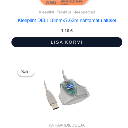
Kleeplint ,Teibid ja Kleeppadjad
Kleeplint DELI 18mmx7.62m nähtamatu alusel
1,10
€
LISA KORVI
Sale!
Sale!
ID-KAARDILUGEJA