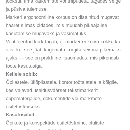
jooksul, ilma katkemiste või triipudeta, tagades selge
ja püsiva tulemuse.
Markeri ergonoomiline korpus on disainitud mugavat
haaret silmas pidades, mis muudab pikaajalise
kasutamise mugavaks ja väsimatuks.
Ventileeritud kork tagab, et marker ei kuiva kokku ka
siis, kui see jääb kogemata korgita seisma pikemaks
ajaks — see on praktiline lisaomadus, mis pikendab
toote kasutusiga.
Kellele sobib:
Õpilastele, üliõpilastele, kontoritöötajatele ja kõigile,
kes vajavad usaldusväärset tekstimarkerit
õppematerjalide, dokumentide või märkmete
esiletõstmiseks.
Kasutusalad:
Õpikute ja konspektide esiletõstmine, oluliste