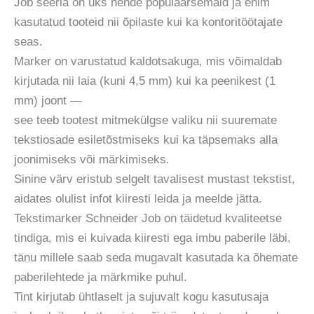
Job seeria on üks nende populaarsemaid ja enim
kasutatud tooteid nii õpilaste kui ka kontoritöötajate
seas.
Marker on varustatud kaldotsakuga, mis võimaldab
kirjutada nii laia (kuni 4,5 mm) kui ka peenikest (1
mm) joont —
see teeb tootest mitmekülgse valiku nii suuremate
tekstiosade esiletõstmiseks kui ka täpsemaks alla
joonimiseks või märkimiseks.
Sinine värv eristub selgelt tavalisest mustast tekstist,
aidates olulist infot kiiresti leida ja meelde jätta.
Tekstimarker Schneider Job on täidetud kvaliteetse
tindiga, mis ei kuivada kiiresti ega imbu paberile läbi,
tänu millele saab seda mugavalt kasutada ka õhemate
paberilehtede ja märkmike puhul.
Tint kirjutab ühtlaselt ja sujuvalt kogu kasutusaja