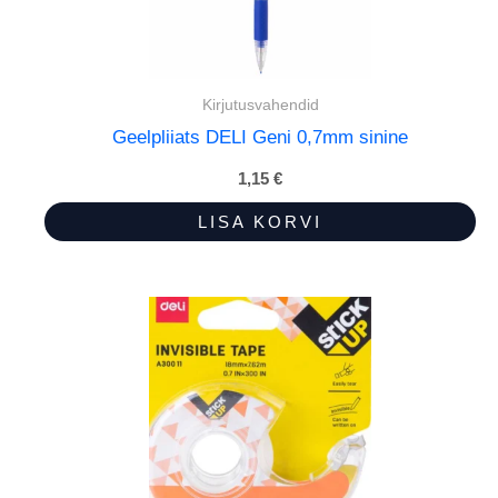
Kirjutusvahendid
Geelpliiats DELI Geni 0,7mm sinine
1,15
€
LISA KORVI