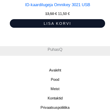
ID-kaardilugeja Omnikey 3021 USB
13,50
€
Algne
11,50
€
Praegune
hind
hind
oli:
on:
LISA KORVI
13,50 €.
11,50 €.
PuhasQ
Avaleht
Pood
Meist
Kontaktid
Privaatsuspoliitika