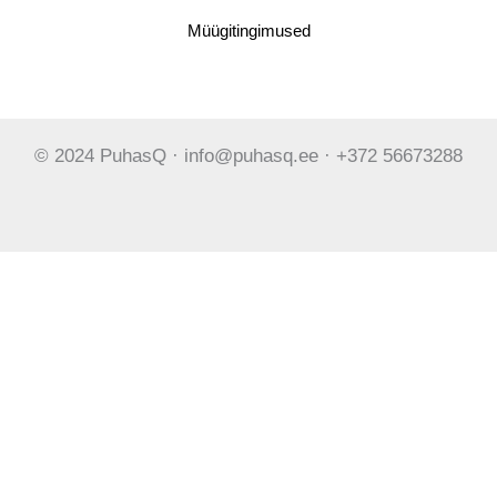
Müügitingimused
© 2024 PuhasQ · info@puhasq.ee · +372 56673288