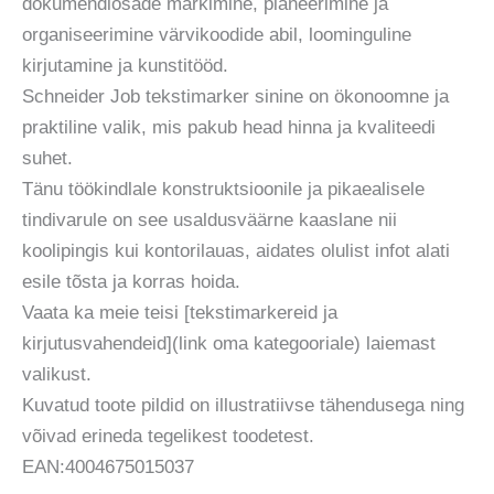
dokumendiosade märkimine, planeerimine ja
organiseerimine värvikoodide abil, loominguline
kirjutamine ja kunstitööd.
Schneider Job tekstimarker sinine on ökonoomne ja
praktiline valik, mis pakub head hinna ja kvaliteedi
suhet.
Tänu töökindlale konstruktsioonile ja pikaealisele
tindivarule on see usaldusväärne kaaslane nii
koolipingis kui kontorilauas, aidates olulist infot alati
esile tõsta ja korras hoida.
Vaata ka meie teisi [tekstimarkereid ja
kirjutusvahendeid](link oma kategooriale) laiemast
valikust.
Kuvatud toote pildid on illustratiivse tähendusega ning
võivad erineda tegelikest toodetest.
EAN:4004675015037