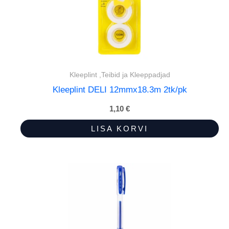
Kleeplint ,Teibid ja Kleeppadjad
Kleeplint DELI 12mmx18.3m 2tk/pk
1,10
€
LISA KORVI