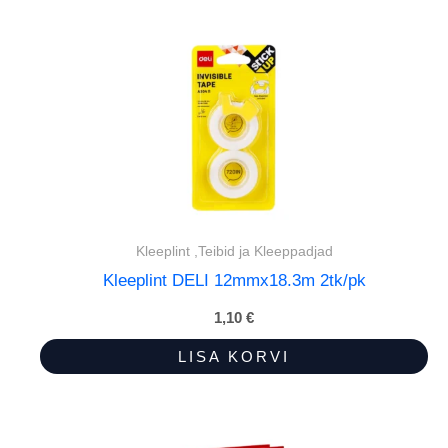
Kleeplint ,Teibid ja Kleeppadjad
Kleeplint DELI 12mmx18.3m 2tk/pk
1,10
€
LISA KORVI