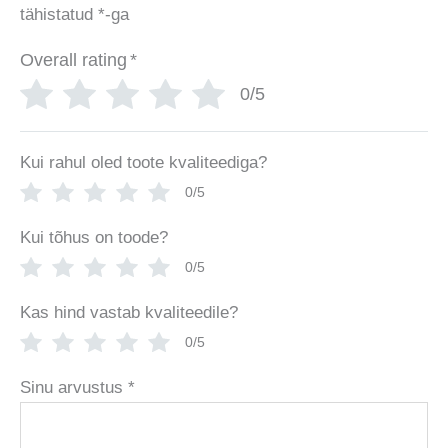
tähistatud
*
-ga
Overall rating
*
0/5
Kui rahul oled toote kvaliteediga?
0/5
Kui tõhus on toode?
0/5
Kas hind vastab kvaliteedile?
0/5
Sinu arvustus
*