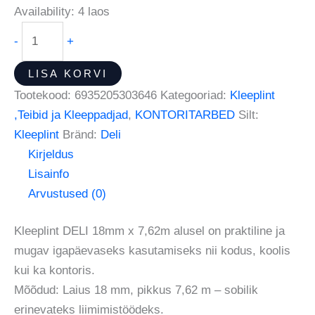
Availability:
4 laos
-
+
LISA KORVI
Tootekood:
6935205303646
Kategooriad:
Kleeplint
,Teibid ja Kleeppadjad
,
KONTORITARBED
Silt:
Kleeplint
Bränd:
Deli
Kirjeldus
Lisainfo
Arvustused (0)
Kleeplint DELI 18mm x 7,62m alusel on praktiline ja
mugav igapäevaseks kasutamiseks nii kodus, koolis
kui ka kontoris.
Mõõdud: Laius 18 mm, pikkus 7,62 m – sobilik
erinevateks liimimistöödeks.