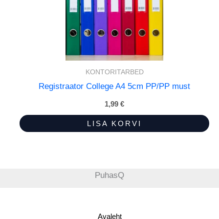
KONTORITARBED
Registraator College A4 5cm PP/PP must
1,99
€
LISA KORVI
PuhasQ
Avaleht