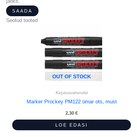
jaoks.
Seotud tooted
OUT OF STOCK
Kirjutusvahendid
Marker Prockey PM122 ümar ots, must
2,30
€
LOE EDASI