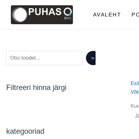
Skip
S
to
AVALEHT
P
e
content
a
r
c
h
>
Esi
Filtreeri hinna järgi
Võt
Kuv
kategooriad