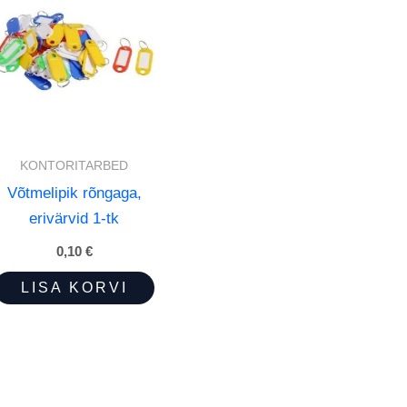
KONTORITARBED
Võtmelipik rõngaga,
erivärvid 1-tk
0,10
€
LISA KORVI