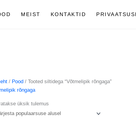
OOD
MEIST
KONTAKTID
PRIVAATSUS
leht
/
Pood
/ Tooted siltidega “Võtmelipik rõngaga”
melipik rõngaga
atakse üksik tulemus