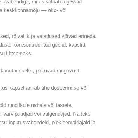
suvahendiga, mis sisaldab tugevaid
line keskkonnamõju — öko- või
sed, rõivaliik ja vajadused võivad erineda.
use: kontsentreeritud geelid, kapslid,
esu lihtsamaks.
 kasutamiseks, pakuvad mugavust
, kus kapsel annab ühe doseerimise või
 tundlikule nahale või lastele,
 värvipüüdjad või valgendajad. Näiteks
pesu-loputusvahendeid, plekieemaldajaid ja