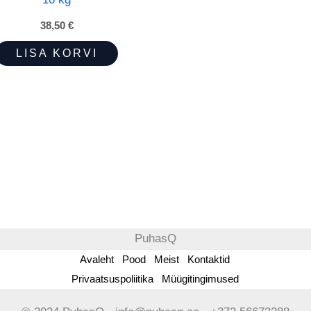
38,50
€
LISA KORVI
PuhasQ
Avaleht
Pood
Meist
Kontaktid
Privaatsuspoliitika
Müügitingimused