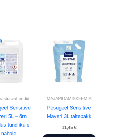
hastusvahendid
MAJAPIDAMISKEEMIA
eel Sensitive
Pesugeel Sensitive
eri 5L – õrn
Mayeri 3L täitepakk
us tundlikule
11,45
€
nahale