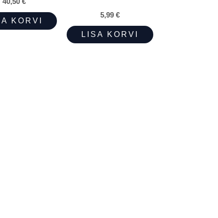
40,50
€
5,99
€
SA KORVI
LISA KORVI