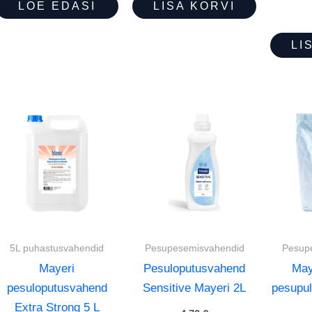
oli:
on:
LOE EDASI
LISA KORVI
1,15 €.
1,00 €.
LI
5L puhastusvahendid
Pesupesemisvahendid
Pesup
Mayeri
Pesuloputusvahend
May
pesuloputusvahend
Sensitive Mayeri 2L
pesupul
Extra Strong 5 L