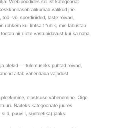
älja. Veebipoodides sellist kategooriat
 keskkonnasõbralikumad valikud jne.
töö- või spordiriided, laste rõivad,
rohkem kui lihtsalt “ühik, mis lahustab
oetab nii riiete vastupidavust kui ka naha
ja plekid — tulemuseks puhtad rõivad,
uvahend aitab vähendada vajadust
 pleekimine, elastsuse vähenemine. Õige
stuuri. Näiteks kategooriate juures
 siid, puuvill, sünteetika) jaoks.