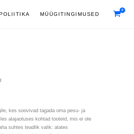
POLIITIKA
MÜÜGITINGIMUSED
d
ile, kes soovivad tagada oma pesu- ja
lles alajaotuses kohtad tooteid, mis ei ole
ha suhtes teadlik valik: alates