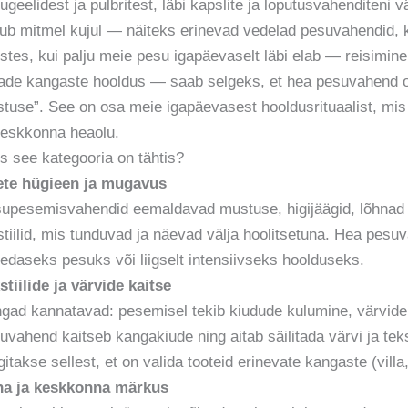
ugeelidest ja pulbritest, läbi kapslite ja loputusvahenditeni v
dub mitmel kujul — näiteks erinevad vedelad pesuvahendid,
stes, kui palju meie pesu igapäevaselt läbi elab — reisimine, 
ade kangaste hooldus — saab selgeks, et hea pesuvahend on 
tuse”. See on osa meie igapäevasest hooldusrituaalist, mis t
keskkonna heaolu.
s see kategooria on tähtis?
ete hügieen ja mugavus
upesemisvahendid eemaldavad mustuse, higijäägid, lõhnad 
stiilid, mis tunduvad ja näevad välja hoolitsetuna. Hea pes
edaseks pesuks või liigselt intensiivseks hoolduseks.
stiilide ja värvide kaitse
gad kannatavad: pesemisel tekib kiudude kulumine, värvide
uvahend kaitseb kangakiude ning aitab säilitada värvi ja tek
gitakse sellest, et on valida tooteid erinevate kangaste (villa,
a ja keskkonna märkus