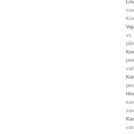
Lis
suu
Kui
Vaj
vs.
põh
Koo
ple
val
Kan
pes
Hin
kon
suu
Kas
vas