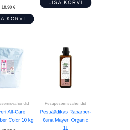
LISA KORVI
18,90
€
SA KORVI
esemisvahendid
Pesupesemisvahendid
eri All-Care
Pesuäädikas Rabarber-
ber Color 10 kg
õuna Mayeri Organic
1L