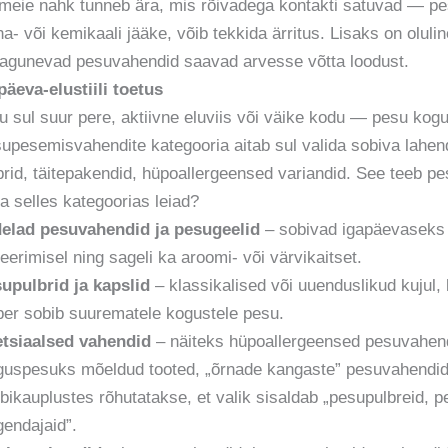
meie nahk tunneb ära, mis rõivadega kontakti satuvad — pe
na- või kemikaali jääke, võib tekkida ärritus. Lisaks on olu
lagunevad pesuvahendid saavad arvesse võtta loodust.
päeva-elustiili toetus
u sul suur pere, aktiivne eluviis või väike kodu — pesu kogu
upesemisvahendite kategooria aitab sul valida sobiva lahend
brid, täitepakendid, hüpoallergeensed variandid. See teeb p
a selles kategoorias leiad?
elad pesuvahendid ja pesugeelid
– sobivad igapäevaseks
eerimisel ning sageli ka aroomi- või värvikaitset.
upulbrid ja kapslid
– klassikalised või uuenduslikud kujul
ber sobib suurematele kogustele pesu.
tsiaalsed vahendid
– näiteks hüpoallergeensed pesuvahendid
guspesuks mõeldud tooted, „õrnade kangaste” pesuvahendid,
bikauplustes rõhutatakse, et valik sisaldab „pesupulbreid, 
gendajaid”.