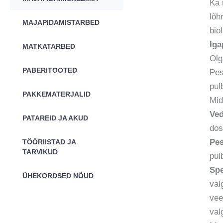
Ka 
lõh
MAJAPIDAMISTARBED
bio
Iga
MATKATARBED
Olg
PABERITOOTED
Pes
pul
PAKKEMATERJALID
Mid
Ved
PATAREID JA AKUD
dos
Pes
TÖÖRIISTAD JA
TARVIKUD
pul
Spe
ÜHEKORDSED NÕUD
val
vee
val