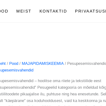
Sorteeritud
populaarsuse
OOD
MEIST
KONTAKTID
PRIVAATSUS
järgi
leht
/
Pood
/
MAJAPIDAMISKEEMIA
/ Pesupesemisvahendi
upesemisvahendid
upesemisvahendid – hoolitse oma riiete ja tekstiilide eest
supesemisvahendid” Pesugeelid kategooria on mõeldud kõig
stiilitoodete pikaajalise ilu, puhtuse ning hea enesetunde. Se
ult “käepärane” osa koduhooldusest, vaid ka keskkonna ja na