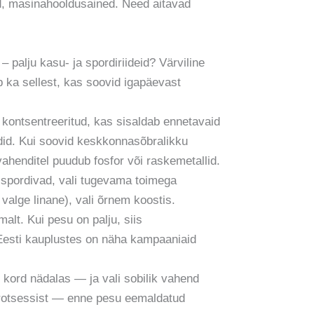
, masinahooldusained. Need aitavad
n – palju kasu- ja spordiriideid? Värviline
b ka sellest, kas soovid igapäevast
 kontsentreeritud, kas sisaldab ennetavaid
did. Kui soovid keskkonnasõbralikku
ahenditel puudub fosfor või raskemetallid.
i spordivad, vali tugevama toimega
 valge linane), vali õrnem koostis.
lt. Kui pesu on palju, siis
s Eesti kauplustes on näha kampaaniaid
i kord nädalas — ja vali sobilik vahend
rotsessist — enne pesu eemaldatud