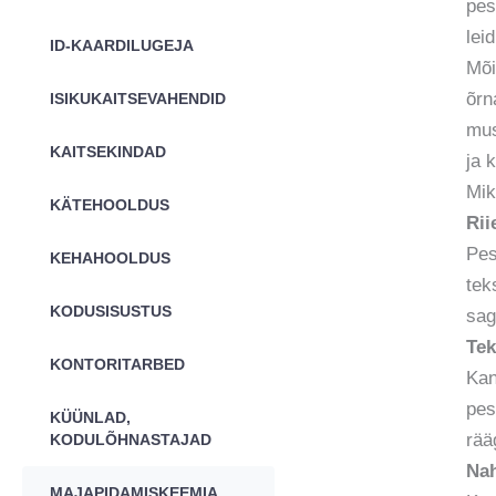
pes
lei
ID-KAARDILUGEJA
Mõi
õrn
ISIKUKAITSEVAHENDID
mus
KAITSEKINDAD
ja 
Mik
KÄTEHOOLDUS
Rii
Pes
KEHAHOOLDUS
tek
KODUSISUSTUS
sag
Tek
KONTORITARBED
Kan
pes
KÜÜNLAD,
rää
KODULÕHNASTAJAD
Nah
MAJAPIDAMISKEEMIA