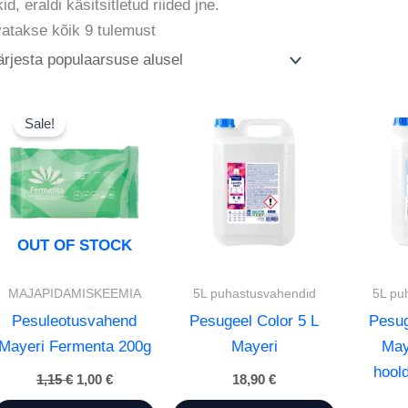
id, eraldi käsitsitletud riided jne.
atakse kõik 9 tulemust
Sale!
OUT OF STOCK
MAJAPIDAMISKEEMIA
5L puhastusvahendid
5L pu
Pesuleotusvahend
Pesugeel Color 5 L
Pesug
Mayeri Fermenta 200g
Mayeri
May
hoold
1,15
€
Algne
1,00
€
Praegune
18,90
€
hind
hind