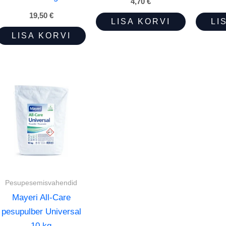
4,70
€
19,50
€
LISA KORVI
LI
LISA KORVI
Pesupesemisvahendid
Mayeri All-Care
pesupulber Universal
10 kg