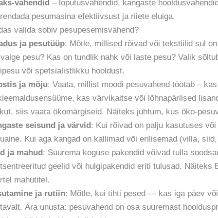
aks-vahendid
– loputusvahendid, kangaste hooldusvahendid
rendada pesumasina efektiivsust ja riiete eluiga.
das valida sobiv pesupesemisvahend?
adus ja pesutüüp
: Mõtle, millised rõivad või tekstiilid sul o
 valge pesu? Kas on tundlik nahk või laste pesu? Valik sõltu
ipesu või spetsialistlikku hooldust.
stis ja mõju
: Vaata, millist moodi pesuvahend töötab – kas
kieemaldusensüüme, kas värvikaitse või lõhnapärlised lisan
ikut, siis vaata ökomärgiseid. Näiteks juhtum, kus öko-pesuv
gaste seisund ja värvid
: Kui rõivad on palju kasutuses võ
uaine. Kui aga kangad on kallimad või erilisemad (villa, siid,
d ja mahud
: Suurema koguse pakendid võivad tulla soodsama
tsentreeritud geelid või hulgipakendid eriti tulusad. Näitek
rtel mahutitel.
utamine ja rutiin
: Mõtle, kui tihti pesed — kas iga päev võ
tavalt. Ära unusta: pesuvahend on osa suuremast hooldusp