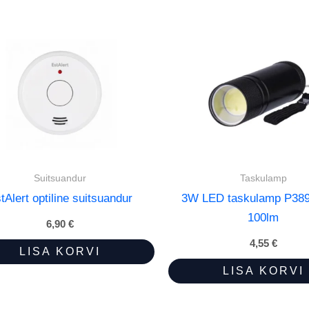
Suitsuandur
Taskulamp
tAlert optiline suitsuandur
3W LED taskulamp P389
100lm
6,90
€
4,55
€
LISA KORVI
LISA KORVI