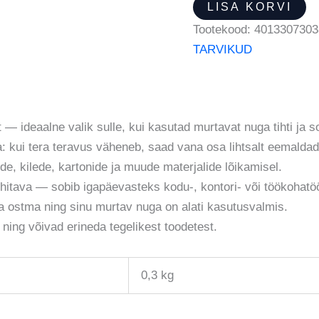
LISA KORVI
Tootekood:
4013307303
TARVIKUD
 ideaalne valik sulle, kui kasutad murtavat nuga tihti ja soo
a: kui tera teravus väheneb, saad vana osa lihtsalt eemalda
de, kilede, kartonide ja muude materjalide lõikamisel.
uhitava — sobib igapäevasteks kodu-, kontori- või töökohatö
ra ostma ning sinu murtav nuga on alati kasutusvalmis.
 ning võivad erineda tegelikest toodetest.
0,3 kg