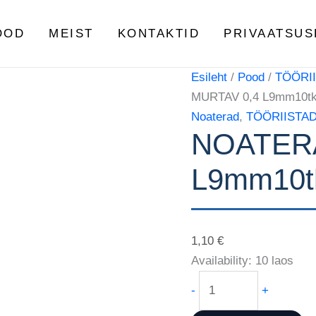
NOATERA
MURTAV
OOD
MEIST
KONTAKTID
PRIVAATSUS
0,4
L9mm10tk
Esileht
/
Pood
/
TÖÖRI
kogus
MURTAV 0,4 L9mm10t
Noaterad
,
TÖÖRIISTAD
NOATERA
L9mm10t
1,10
€
Availability:
10 laos
-
+