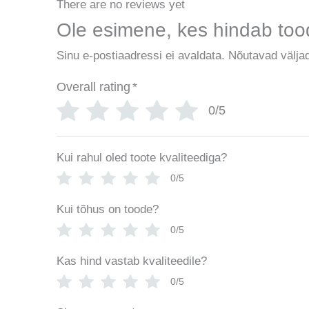
There are no reviews yet
Ole esimene, kes hindab t
Sinu e-postiaadressi ei avaldata.
Nõutavad väljad
Overall rating
*
0/5
Kui rahul oled toote kvaliteediga?
0/5
Kui tõhus on toode?
0/5
Kas hind vastab kvaliteedile?
0/5