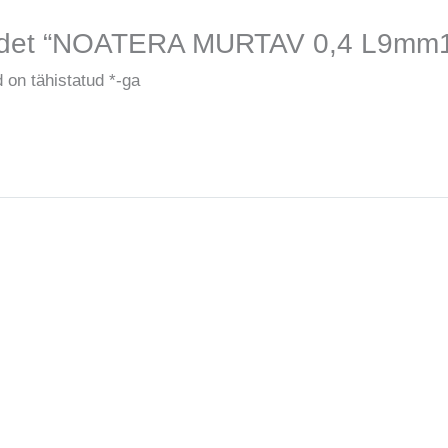
oodet “NOATERA MURTAV 0,4 L9mm1
 on tähistatud
*
-ga