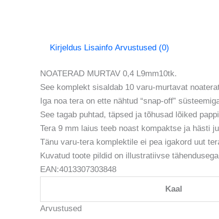
Kirjeldus
Lisainfo
Arvustused (0)
NOATERAD MURTAV 0,4 L9mm10tk.
See komplekt sisaldab 10 varu-murtavat noaterat —
Iga noa tera on ette nähtud “snap-off” süsteemig
See tagab puhtad, täpsed ja tõhusad lõiked pappi
Tera 9 mm laius teeb noast kompaktse ja hästi j
Tänu varu-tera komplektile ei pea igakord uut te
Kuvatud toote pildid on illustratiivse tähendusega
EAN:4013307303848
Kaal
Arvustused