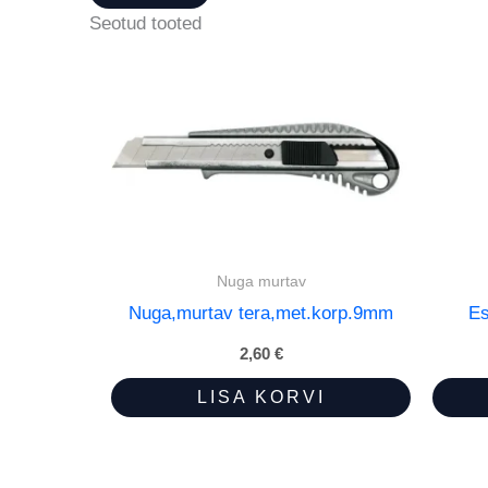
Seotud tooted
Nuga murtav
Nuga,murtav tera,met.korp.9mm
Es
2,60
€
LISA KORVI