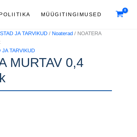
POLIITIKA
MÜÜGITINGIMUSED
ISTAD JA TARVIKUD
/
Noaterad
/ NOATERA
k
 JA TARVIKUD
 MURTAV 0,4
k