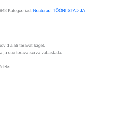
848
Kategooriad:
Noaterad
,
TÖÖRIISTAD JA
vid alati teravat lõiget.
da ja uue terava serva vabastada.
ödeks.