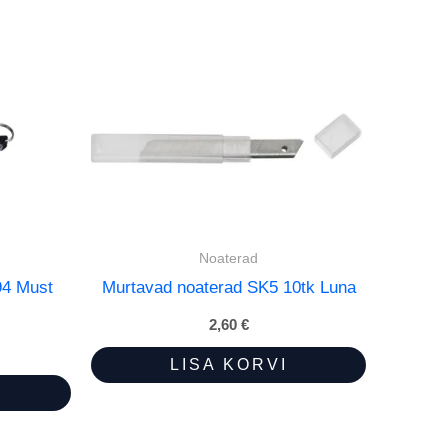
Noaterad
4 Must
Murtavad noaterad SK5 10tk Luna
2,60
€
LISA KORVI