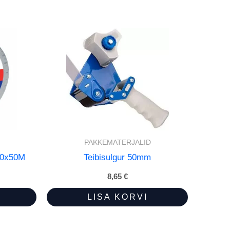
PAKKEMATERJALID
 50x50M
Teibisulgur 50mm
8,65
€
LISA KORVI