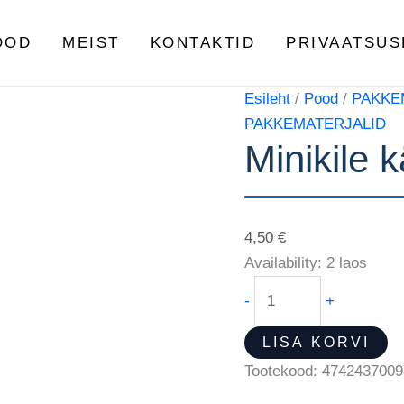
Minikile
käepide
OOD
MEIST
KONTAKTID
PRIVAATSUS
kogus
Esileht
/
Pood
/
PAKKE
PAKKEMATERJALID
Minikile 
4,50
€
Availability:
2 laos
-
+
LISA KORVI
Tootekood:
4742437009