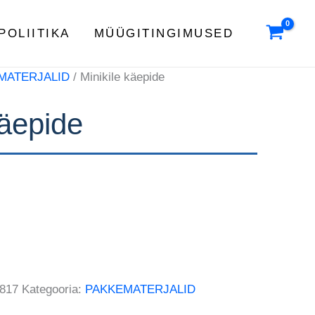
POLIITIKA
MÜÜGITINGIMUSED
MATERJALID
/ Minikile käepide
käepide
817
Kategooria:
PAKKEMATERJALID