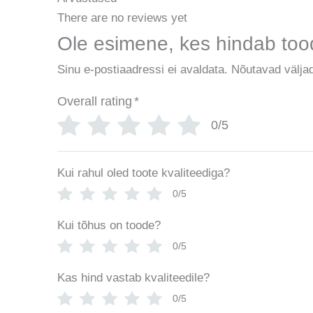
There are no reviews yet
Ole esimene, kes hindab tood
Sinu e-postiaadressi ei avaldata.
Nõutavad väljad
Overall rating
*
0/5
Kui rahul oled toote kvaliteediga?
0/5
Kui tõhus on toode?
0/5
Kas hind vastab kvaliteedile?
0/5