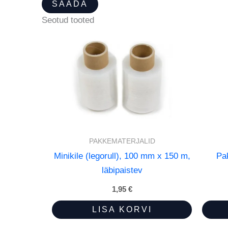
Seotud tooted
PAKKEMATERJALID
Minikile (legorull), 100 mm x 150 m,
Pa
läbipaistev
1,95
€
LISA KORVI