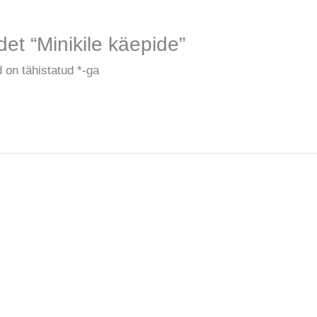
et “Minikile käepide”
 on tähistatud
*
-ga