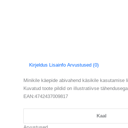
Kirjeldus
Lisainfo
Arvustused (0)
Minikile käepide abivahend käsikile kasutamise l
Kuvatud toote pildid on illustratiivse tähendusega
EAN:4742437009817
Kaal
Arvustused