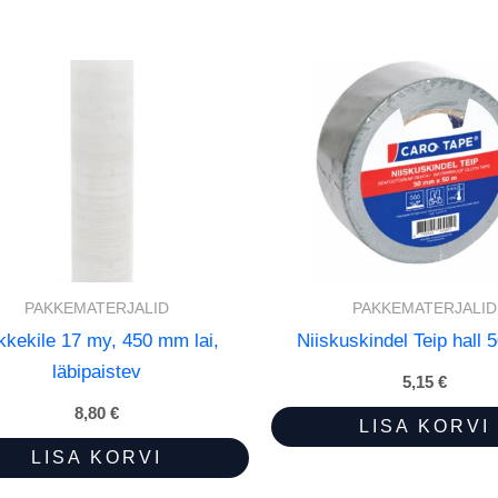
PAKKEMATERJALID
PAKKEMATERJALID
kkekile 17 my, 450 mm lai,
Niiskuskindel Teip hall
läbipaistev
5,15
€
8,80
€
LISA KORVI
LISA KORVI