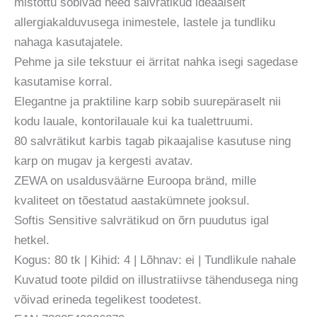
mistõttu sobivad need salvrätikud ideaalselt
allergiakalduvusega inimestele, lastele ja tundliku
nahaga kasutajatele.
Pehme ja sile tekstuur ei ärritat nahka isegi sagedase
kasutamise korral.
Elegantne ja praktiline karp sobib suurepäraselt nii
kodu lauale, kontorilauale kui ka tualettruumi.
80 salvrätikut karbis tagab pikaajalise kasutuse ning
karp on mugav ja kergesti avatav.
ZEWA on usaldusväärne Euroopa bränd, mille
kvaliteet on tõestatud aastakümnete jooksul.
Softis Sensitive salvrätikud on õrn puudutus igal
hetkel.
Kogus: 80 tk | Kihid: 4 | Lõhnav: ei | Tundlikule nahale
Kuvatud toote pildid on illustratiivse tähendusega ning
võivad erineda tegelikest toodetest.