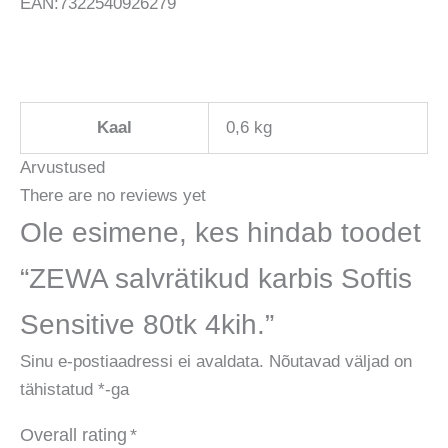
EAN:7322540926279
Kaal
0,6 kg
Arvustused
There are no reviews yet
Ole esimene, kes hindab toodet
“ZEWA salvrätikud karbis Softis
Sensitive 80tk 4kih.”
Sinu e-postiaadressi ei avaldata.
Nõutavad väljad on
tähistatud
*
-ga
Overall rating
*