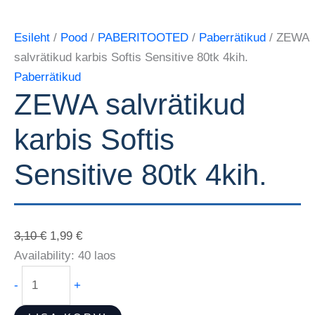
Esileht
/
Pood
/
PABERITOOTED
/
Paberrätikud
/ ZEWA
salvrätikud karbis Softis Sensitive 80tk 4kih.
Paberrätikud
ZEWA salvrätikud
karbis Softis
Sensitive 80tk 4kih.
3,10
€
1,99
€
Availability:
40 laos
-
+