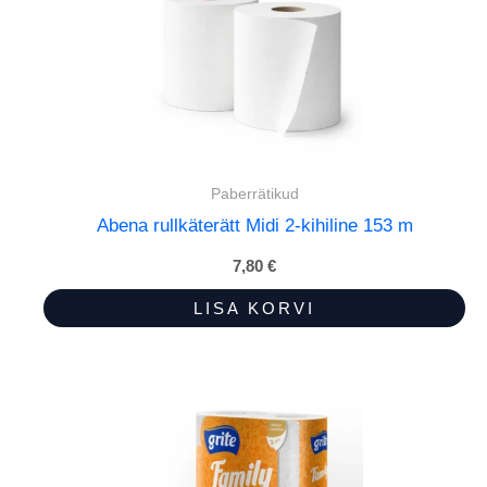
Paberrätikud
Abena rullkäterätt Midi 2-kihiline 153 m
7,80
€
LISA KORVI