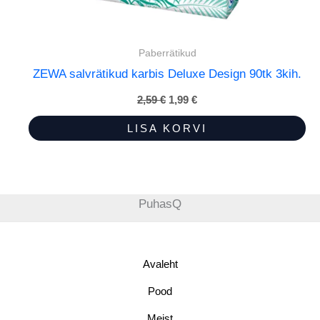
Paberrätikud
ZEWA salvrätikud karbis Deluxe Design 90tk 3kih.
2,59
€
Algne
1,99
€
Praegune
hind
hind
oli:
on:
LISA KORVI
2,59 €.
1,99 €.
PuhasQ
Avaleht
Pood
Meist