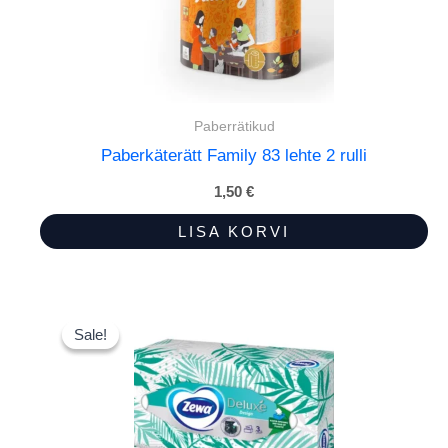
Paberrätikud
Paberkäterätt Family 83 lehte 2 rulli
1,50
€
LISA KORVI
Sale!
Sale!