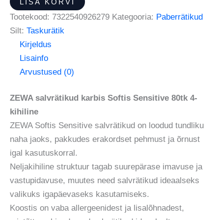
LISA KORVI
Tootekood:
7322540926279
Kategooria:
Paberrätikud
Silt:
Taskurätik
Kirjeldus
Lisainfo
Arvustused (0)
ZEWA salvrätikud karbis Softis Sensitive 80tk 4-
kihiline
ZEWA Softis Sensitive salvrätikud on loodud tundliku
naha jaoks, pakkudes erakordset pehmust ja õrnust
igal kasutuskorral.
Neljakihiline struktuur tagab suurepärase imavuse ja
vastupidavuse, muutes need salvrätikud ideaalseks
valikuks igapäevaseks kasutamiseks.
Koostis on vaba allergeenidest ja lisalõhnadest,