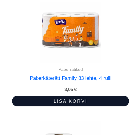
Paberrätikud
Paberkäterätt Family 83 lehte, 4 rulli
3,05
€
LISA KORVI