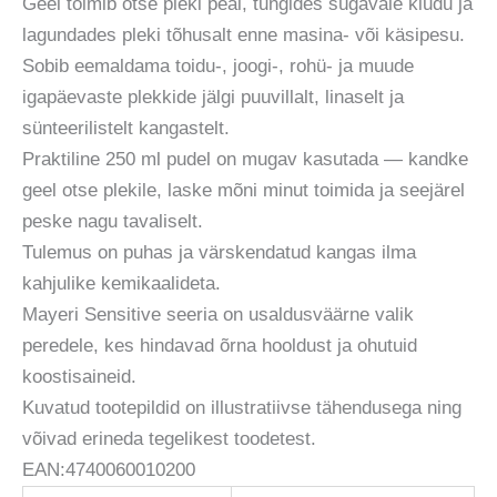
Geel toimib otse pleki peal, tungides sügavale kiudu ja
lagundades pleki tõhusalt enne masina- või käsipesu.
Sobib eemaldama toidu-, joogi-, rohü- ja muude
igapäevaste plekkide jälgi puuvillalt, linaselt ja
sünteerilistelt kangastelt.
Praktiline 250 ml pudel on mugav kasutada — kandke
geel otse plekile, laske mõni minut toimida ja seejärel
peske nagu tavaliselt.
Tulemus on puhas ja värskendatud kangas ilma
kahjulike kemikaalideta.
Mayeri Sensitive seeria on usaldusväärne valik
peredele, kes hindavad õrna hooldust ja ohutuid
koostisaineid.
Kuvatud tootepildid on illustratiivse tähendusega ning
võivad erineda tegelikest toodetest.
EAN:4740060010200