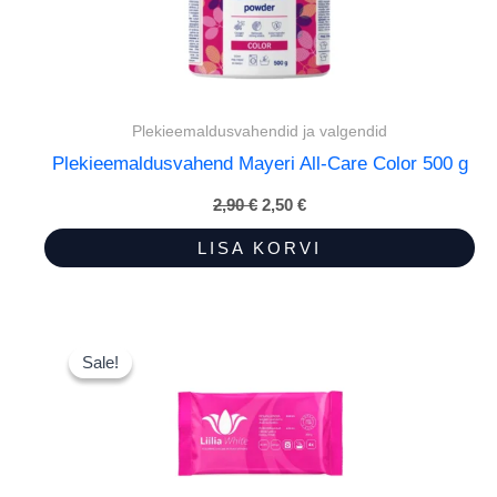
Plekieemaldusvahendid ja valgendid
Plekieemaldusvahend Mayeri All-Care Color 500 g
2,90
€
Algne
2,50
€
Praegune
hind
hind
oli:
on:
LISA KORVI
2,90 €.
2,50 €.
Sale!
Sale!