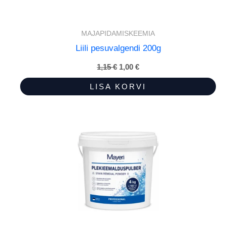
MAJAPIDAMISKEEMIA
Liili pesuvalgendi 200g
1,15
€
Algne
1,00
€
Praegune
hind
hind
oli:
on:
LISA KORVI
1,15 €.
1,00 €.