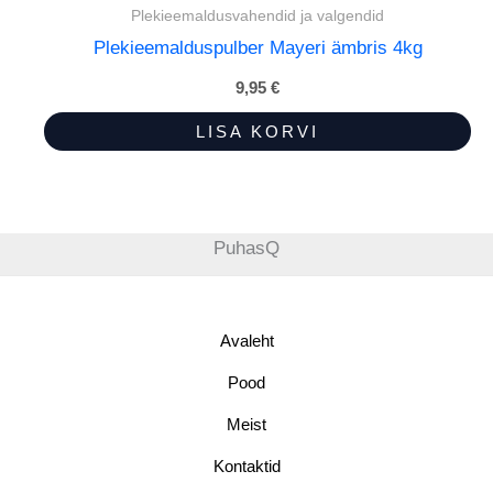
Plekieemaldusvahendid ja valgendid
Plekieemalduspulber Mayeri ämbris 4kg
9,95
€
LISA KORVI
PuhasQ
Avaleht
Pood
Meist
Kontaktid