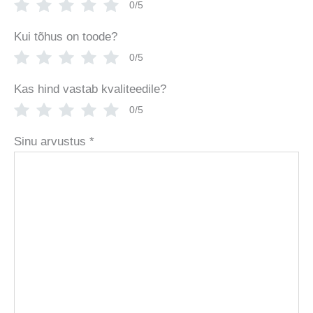
0/5
Kui tõhus on toode?
0/5
Kas hind vastab kvaliteedile?
0/5
Sinu arvustus
*