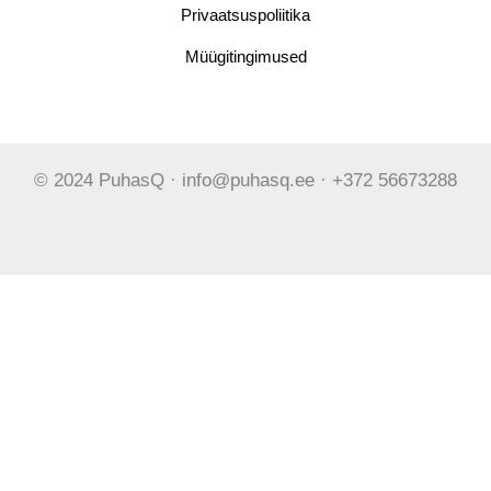
Privaatsuspoliitika
Müügitingimused
© 2024 PuhasQ · info@puhasq.ee · +372 56673288