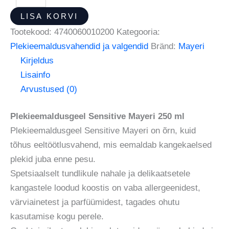
LISA KORVI
Tootekood:
4740060010200
Kategooria:
Plekieemaldusvahendid ja valgendid
Bränd:
Mayeri
Kirjeldus
Lisainfo
Arvustused (0)
Plekieemaldusgeel Sensitive Mayeri 250 ml
Plekieemaldusgeel Sensitive Mayeri on õrn, kuid
tõhus eeltöötlusvahend, mis eemaldab kangekaelsed
plekid juba enne pesu.
Spetsiaalselt tundlikule nahale ja delikaatsetele
kangastele loodud koostis on vaba allergeenidest,
värviainetest ja parfüümidest, tagades ohutu
kasutamise kogu perele.