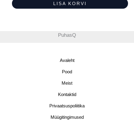
LISA KORVI
PuhasQ
Avaleht
Pood
Meist
Kontaktid
Privaatsuspoliitika
Müügitingimused