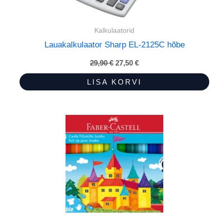
Kalkulaatorid
Lauakalkulaator Sharp EL-2125C hõbe
29,90
€
Algne
27,50
€
Praegune
hind
hind
oli:
on:
LISA KORVI
29,90 €.
27,50 €.