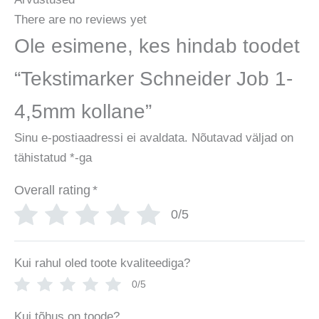
There are no reviews yet
Ole esimene, kes hindab toodet
“Tekstimarker Schneider Job 1-
4,5mm kollane”
Sinu e-postiaadressi ei avaldata.
Nõutavad väljad on
tähistatud
*
-ga
Overall rating
*
0/5
Kui rahul oled toote kvaliteediga?
0/5
Kui tõhus on toode?