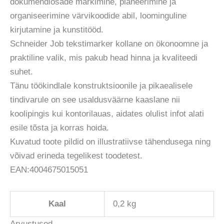
dokumendiosade märkimine, planeerimine ja
organiseerimine värvikoodide abil, loominguline
kirjutamine ja kunstitööd.
Schneider Job tekstimarker kollane on ökonoomne ja
praktiline valik, mis pakub head hinna ja kvaliteedi
suhet.
Tänu töökindlale konstruktsioonile ja pikaealisele
tindivarule on see usaldusväärne kaaslane nii
koolipingis kui kontorilauas, aidates olulist infot alati
esile tõsta ja korras hoida.
Kuvatud toote pildid on illustratiivse tähendusega ning
võivad erineda tegelikest toodetest.
EAN:4004675015051
Kaal
0,2 kg
Arvustused