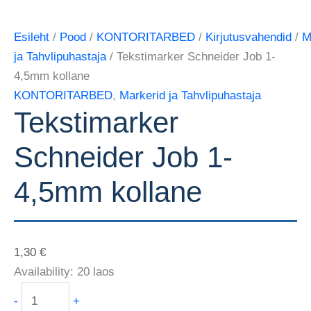
Esileht
/
Pood
/
KONTORITARBED
/
Kirjutusvahendid
/
M
ja Tahvlipuhastaja
/ Tekstimarker Schneider Job 1-
4,5mm kollane
KONTORITARBED
,
Markerid ja Tahvlipuhastaja
Tekstimarker
Schneider Job 1-
4,5mm kollane
1,30
€
Availability:
20 laos
-
+