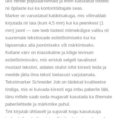
üks nende populaarsemaid ja enim kasutatud tooteid
nii õpilaste kui ka kontoritöötajate seas.
Marker on varustatud kaldotsakuga, mis võimaldab
kirjutada nii laia (kuni 4,5 mm) kui ka peenikest (1
mm) joont — see teeb tootest mitmekülgse valiku nii
suuremate tekstiosade esiletõstmiseks kui ka
täpsemaks alla joonimiseks või märkimiseks.
Kollane värv on klassikaline ja kõige levinum
esiletõstmisvärv, mis eristub selgelt tavalisest
mustast tekstist, aidates olulist infot kiiresti leida ja
meelde jätta ilma teksti loetavust varjutamata.
Tekstimarker Schneider Job on täidetud kvaliteetse
tindiga, mis ei kuivada kiiresti ega imbu paberile läbi,
tänu millele saab seda mugavalt kasutada ka õhemate
paberilehtede ja märkmike puhul.
Tint kirjutab ühtlaselt ja sujuvalt kogu kasutusaja