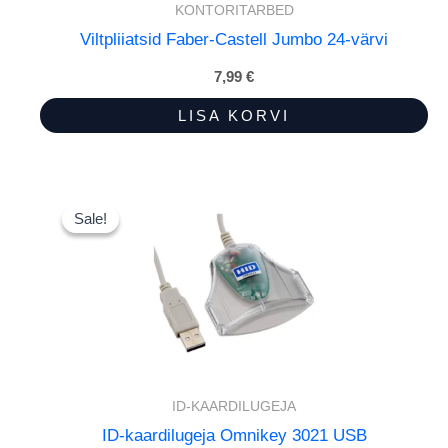
KONTORITARBED
Viltpliiatsid Faber-Castell Jumbo 24-värvi
7,99
€
LISA KORVI
Sale!
Sale!
ID-KAARDILUGEJA
ID-kaardilugeja Omnikey 3021 USB