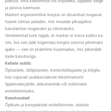
jooksul, ilma katkemiste või triipudeta, tagades selge
ja püsiva tulemuse.
Markeri ergonoomiline korpus on disainitud mugavat
haaret silmas pidades, mis muudab pikaajalise
kasutamise mugavaks ja väsimatuks.
Ventileeritud kork tagab, et marker ei kuiva kokku ka
siis, kui see jääb kogemata korgita seisma pikemaks
ajaks — see on praktiline lisaomadus, mis pikendab
toote kasutusiga.
Kellele sobib:
Õpilastele, üliõpilastele, kontoritöötajatele ja kõigile,
kes vajavad usaldusväärset tekstimarkerit
õppematerjalide, dokumentide või märkmete
esiletõstmiseks.
Kasutusalad:
Õpikute ja konspektide esiletõstmine, oluliste