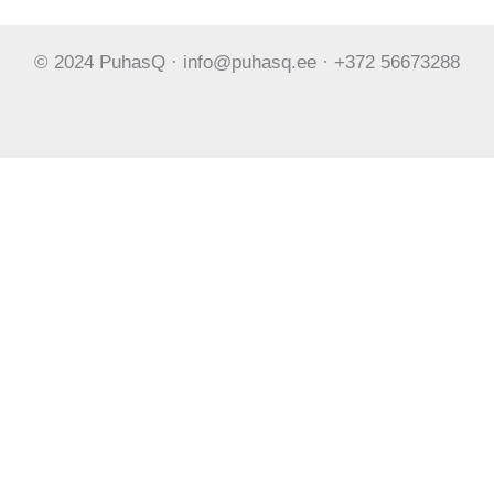
© 2024 PuhasQ · info@puhasq.ee · +372 56673288