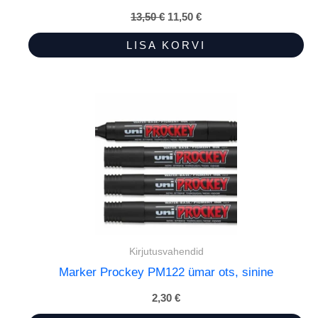
13,50
€
Algne
11,50
€
Praegune
hind
hind
oli:
on:
LISA KORVI
13,50 €.
11,50 €.
Kirjutusvahendid
Marker Prockey PM122 ümar ots, sinine
2,30
€