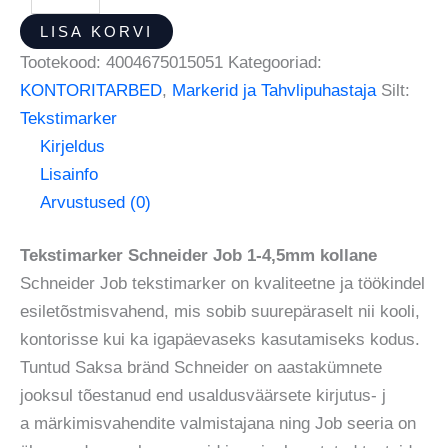
LISA KORVI
Tootekood:
4004675015051
Kategooriad:
KONTORITARBED
,
Markerid ja Tahvlipuhastaja
Silt:
Tekstimarker
Kirjeldus
Lisainfo
Arvustused (0)
Tekstimarker Schneider Job 1-4,5mm kollane
Schneider Job tekstimarker on kvaliteetne ja töökindel
esiletõstmisvahend, mis sobib suurepäraselt nii kooli,
kontorisse kui ka igapäevaseks kasutamiseks kodus.
Tuntud Saksa bränd Schneider on aastakümnete
jooksul tõestanud end usaldusväärsete kirjutus- j
a märkimisvahendite valmistajana ning Job seeria on