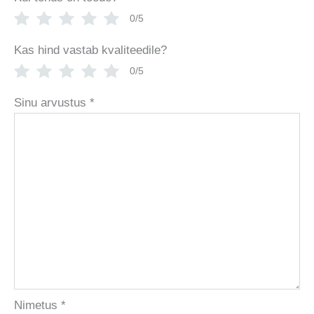
0/5
Kas hind vastab kvaliteedile?
0/5
Sinu arvustus
*
Nimetus
*