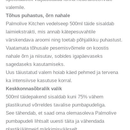
valemile.
Tõhus puhastus, õrn nahale
Palmolive Kitchen vedelseep 500ml täide sisaldab
laimiekstrakti, mis annab kätepesuvahtile
värskendava aroomi ning toetab põhjalikku puhastust.
Vaatamata tõhusale pesemisvõimele on koostis
nahale õrn ja niisutav, sobides igapäevaseks
sagedaseks kasutamiseks.
Uus täiustatud valem hoiab käed pehmed ja tervena
ka intensiivse kasutuse korral.
Keskkonnasõbralik valik
500ml täidepakend sisaldab kuni 75% vähem
plastikunud võrreldes tavalise pumbapudeliga.
See tähendab, et saad oma olemasoleva Palmolive
pumbapudeli lihtsalt uuesti täita ja vähendada
plastikjäätmeid märkimisväärselt.