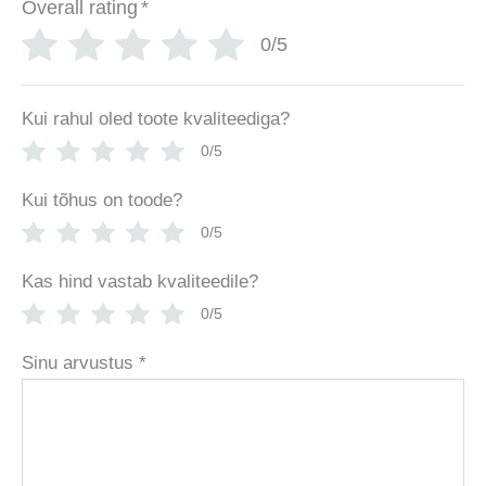
Overall rating
*
0/5
Kui rahul oled toote kvaliteediga?
0/5
Kui tõhus on toode?
0/5
Kas hind vastab kvaliteedile?
0/5
Sinu arvustus
*