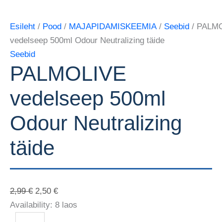
Esileht
/
Pood
/
MAJAPIDAMISKEEMIA
/
Seebid
/ PALM
vedelseep 500ml Odour Neutralizing täide
Seebid
PALMOLIVE
vedelseep 500ml
Odour Neutralizing
täide
2,99
€
2,50
€
Availability:
8 laos