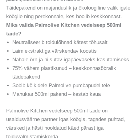
Täidepakend on majanduslik ja ökoloogiline valik igale
köögile ning perekonnale, kes hoolib keskkonnast.
Miks valida Palmolive Kitchen vedelseep 500ml
täide?
Neutraliseerib toidulõhnad kätest tõhusalt
Laimiekstraktiga värskendav koostis
Nahale õrn ja niisutav igapäevaseks kasutamiseks
75% vähem plastikunud – keskkonnasõbralik
täidepakend
Sobib kõikidele Palmolive pumbapudelitele
Mahukas 500ml pakend – kestab kaua
Palmolive Kitchen vedelseep 500ml täide on
usaldusväärne partner igas köögis, tagades puhtad,
värsked ja hästi hooldatud käed pärast iga
toiduvalmistamiskorda.