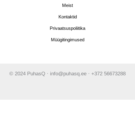
Meist
Kontaktid
Privaatsuspoliitika
Müügitingimused
© 2024 PuhasQ · info@puhasq.ee · +372 56673288