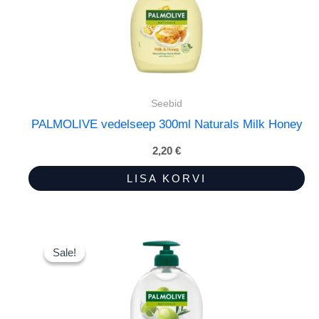
Seebid
PALMOLIVE vedelseep 300ml Naturals Milk Honey
2,20
€
LISA KORVI
Sale!
Sale!