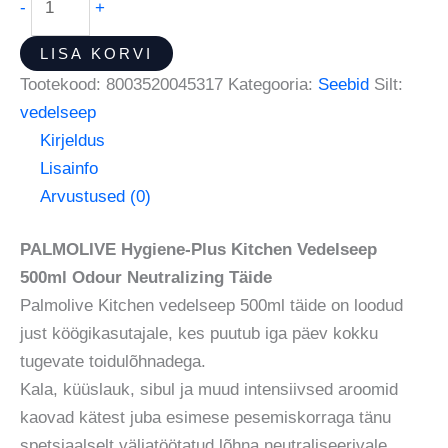
-
+
LISA KORVI
Tootekood:
8003520045317
Kategooria:
Seebid
Silt:
vedelseep
Kirjeldus
Lisainfo
Arvustused (0)
PALMOLIVE Hygiene-Plus Kitchen Vedelseep
500ml Odour Neutralizing Täide
Palmolive Kitchen vedelseep 500ml täide on loodud
just köögikasutajale, kes puutub iga päev kokku
tugevate toidulõhnadega.
Kala, küüslauk, sibul ja muud intensiivsed aroomid
kaovad kätest juba esimese pesemiskorraga tänu
spetsiaalselt väljatöötatud lõhna neutraliseerivale