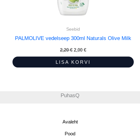
Seebid
PALMOLIVE vedelseep 300ml Naturals Olive Milk
2,20
€
Algne
2,00
€
Praegune
hind
hind
oli:
on:
LISA KORVI
2,20 €.
2,00 €.
PuhasQ
Avaleht
Pood