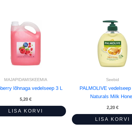
MAJAPIDAMISKEEMIA
Seebid
berry lõhnaga vedelseep 3 L
PALMOLIVE vedelseep
Naturals Milk Hon
5,20
€
2,20
€
LISA KORVI
LISA KORVI