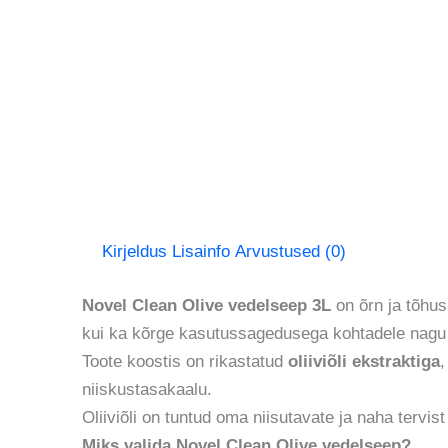
Kirjeldus
Lisainfo
Arvustused (0)
Novel Clean Olive vedelseep 3L
on õrn ja tõhu
kui ka kõrge kasutussagedusega kohtadele nagu ko
Toote koostis on rikastatud
oliiviõli ekstraktiga
,
niiskustasakaalu.
Oliiviõli on tuntud oma niisutavate ja naha terv
Miks valida Novel Clean Olive vedelseep?