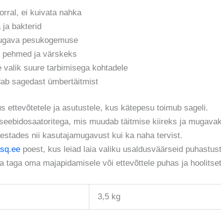
ral, ei kuivata nahka
ja bakterid
mugava pesukogemuse
 pehmed ja värskeks
 valik suure tarbimisega kohtadele
b sagedast ümbertäitmist
us ettevõtetele ja asutustele, kus kätepesu toimub sageli.
seebidosaatoritega, mis muudab täitmise kiireks ja mugava
vestades nii kasutajamugavust kui ka naha tervist.
asq.ee
poest, kus leiad laia valiku usaldusväärseid puhastust
ja taga oma majapidamisele või ettevõttele puhas ja hoolit
3,5 kg