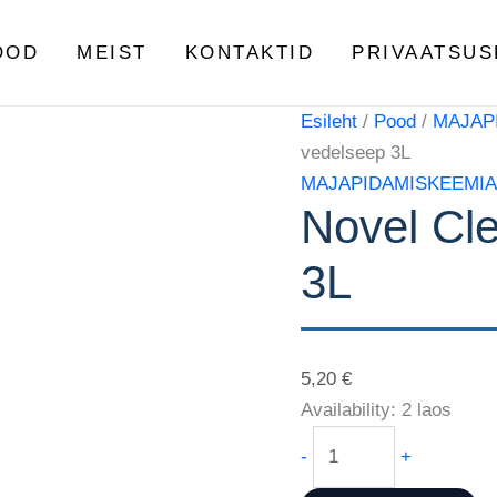
Novel
Clean
OOD
MEIST
KONTAKTID
PRIVAATSUS
Olive
vedelseep
Esileht
/
Pood
/
MAJAP
3L
vedelseep 3L
kogus
MAJAPIDAMISKEEMI
Novel Cl
3L
5,20
€
Availability:
2 laos
-
+