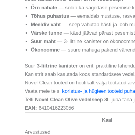
Õrn nahale
— sobib ka sagedase pesemise kor
Tõhus puhastus
— eemaldab mustuse, rasva 
Meeldiv vaht
— seep vahutab hästi ja loob 
Värske tunne
— käed jäävad pärast pesemist
Suur maht
— 3-liitrine kanister on ökonoomne
Ökonoomne
— suure mahuga pakend vähenda
Suur
3-liitrine kanister
on eriti praktiline lahend
Kanistrit saab kasutada koos standardsete vedel
Novel Clean tooted on hoolikalt välja töötatud ar
Vaata meie teisi
koristus- ja hügieenitooteid puh
Telli
Novel Clean Olive vedelseep 3L
juba täna 
EAN:
6410416223056
Kaal
Arvustused