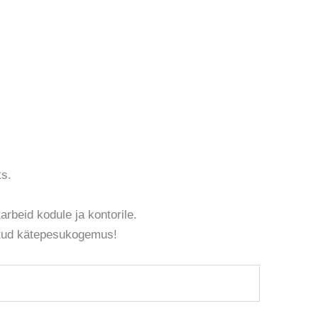
ks.
arbeid kodule ja kontorile.
setud kätepesukogemus!