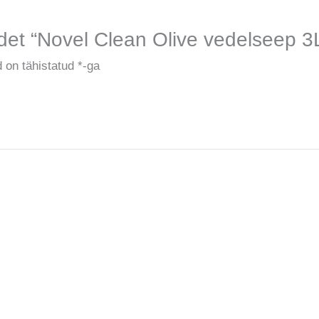
det “Novel Clean Olive vedelseep 3
 on tähistatud
*
-ga