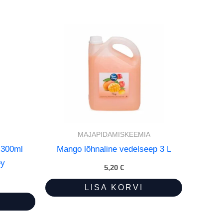
MAJAPIDAMISKEEMIA
 300ml
Mango lõhnaline vedelseep 3 L
ey
5,20
€
LISA KORVI