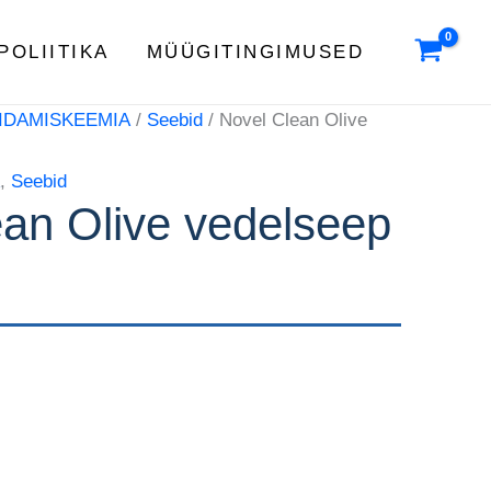
kogus
POLIITIKA
MÜÜGITINGIMUSED
IDAMISKEEMIA
/
Seebid
/ Novel Clean Olive
A
,
Seebid
ean Olive vedelseep