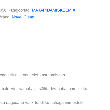
056
Kategooriad:
MAJAPIDAMISKEEMIA
,
Bränd:
Novel Clean
eaalselt nii koduseks kasutamiseks
bakterid, samal ajal säilitades naha loomulikku
sosa sagedane valik tundliku nahaga inimestele.