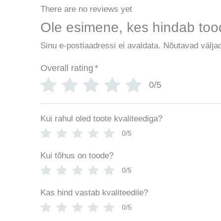
There are no reviews yet
Ole esimene, kes hindab too
Sinu e-postiaadressi ei avaldata.
Nõutavad väljad
Overall rating
*
0/5
Kui rahul oled toote kvaliteediga?
0/5
Kui tõhus on toode?
0/5
Kas hind vastab kvaliteedile?
0/5