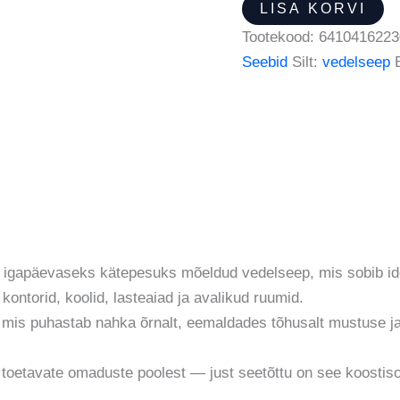
LISA KORVI
Tootekood:
6410416223
Seebid
Silt:
vedelseep
s igapäevaseks kätepesuks mõeldud vedelseep, mis sobib id
ntorid, koolid, lasteaiad ja avalikud ruumid.
 mis puhastab nahka õrnalt, eemaldades tõhusalt mustuse ja 
ist toetavate omaduste poolest — just seetõttu on see koosti