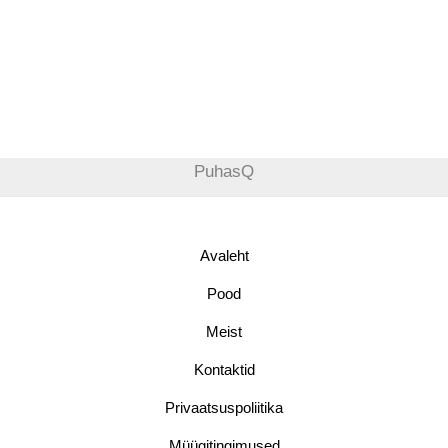
PuhasQ
Avaleht
Pood
Meist
Kontaktid
Privaatsuspoliitika
Müügitingimused