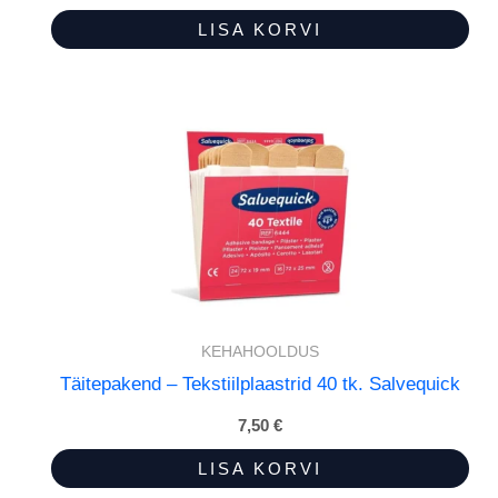
LISA KORVI
KEHAHOOLDUS
Täitepakend – Tekstiilplaastrid 40 tk. Salvequick
7,50
€
LISA KORVI