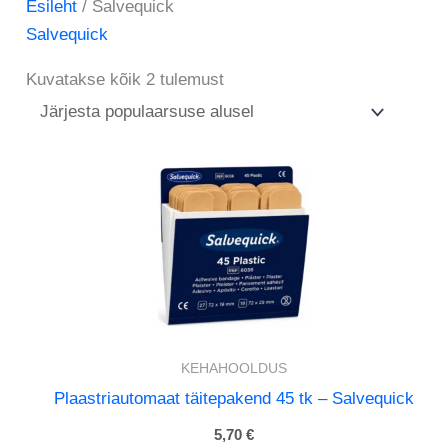
Esileht
/ Salvequick
Salvequick
Kuvatakse kõik 2 tulemust
KEHAHOOLDUS
Plaastriautomaat täitepakend 45 tk – Salvequick
5,70
€