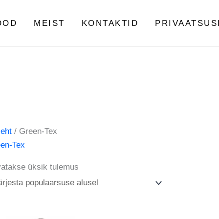
OOD
MEIST
KONTAKTID
PRIVAATSUS
leht
/ Green-Tex
en-Tex
atakse üksik tulemus