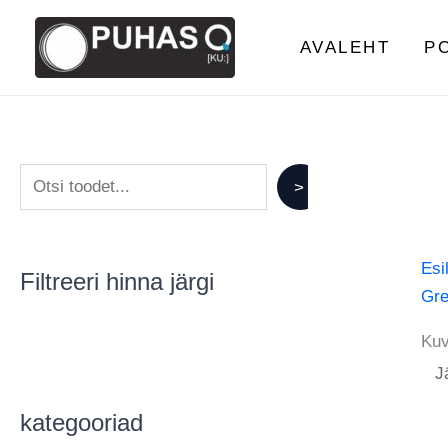
Skip
S
to
AVALEHT
P
e
content
a
r
c
h
>
Esi
Filtreeri hinna järgi
Gre
Kuv
kategooriad