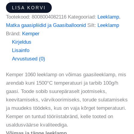
LISA KORVI
Tootekood:
8008004082116
Kategooriad:
Leeklamp
,
Matka gaasipliidid ja Gaasiballoonid
Silt:
Leeklamp
Bränd:
Kemper
Kirjeldus
Lisainfo
Arvustused (0)
Kemper 1060 leeklamp on võimas gaasileeklamp, mis
arendab kuni 1500°C temperatuuri ja tarbib 100g/h
gaasi. Toode sobib suurepäraselt jootmiseks,
keevitamiseks, värvikoorimiseks, torude sulatamiseks
ja muudeks töödeks, kus on vaja kõrget temperatuuri.
Kemper on tuntud tööriistabränd, kelle tooted on
usaldusväärse kvaliteediga.
Võimas ja täpne leeklamp