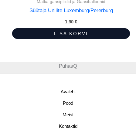
Matka gaasipliidid ja Gaasiballoonid
Süütaja Unilite Luxemburg/Pererburg
1,90
€
LISA KORVI
PuhasQ
Avaleht
Pood
Meist
Kontaktid