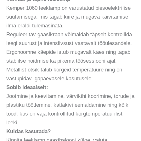
Kemper 1060 leeklamp on varustatud piesoelektrilise
süütamisega, mis tagab kiire ja mugava käivitamise
ilma eraldi tulemasinata.
Reguleeritav gaasikraan võimaldab täpselt kontrollida
leegi suurust ja intensiivsust vastavalt tööülesandele.
Ergonoomne käepide istub mugavalt käes ning tagab
stabiilse hoidmise ka pikema töösessiooni ajal.
Metallist otsik talub kõrgeid temperatuure ning on
vastupidav igapäevasele kasutusele.
Sobib ideaalselt:
Jootmine ja keevitamine, värvikihi koorimine, torude ja
plastiku töötlemine, katlakivi eemaldamine ning kõik
tööd, kus on vaja kontrollitud kõrgtemperatuurilist
leeki.
Kuidas kasutada?
Kinnita leeklamp gaasibalooni külge, vajuta