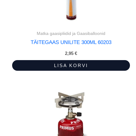
Matka gaasipliidid ja Gaasiballoonid
TÄITEGAAS UNILITE 300ML 60203
2,95
€
LISA KORVI