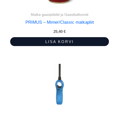
Matka gaasipliidid ja Gaasiballoonid
PRIMUS – Mimer/Classic matkapliit
25,40
€
LISA KORVI