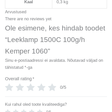
Kaal
0,3 kg
Arvustused
There are no reviews yet
Ole esimene, kes hindab toodet
“Leeklamp 1500C 100g/h
Kemper 1060”
Sinu e-postiaadressi ei avaldata.
Nõutavad väljad on
tähistatud
*
-ga
Overall rating
*
0/5
Kui rahul oled toote kvaliteediga?
0/5