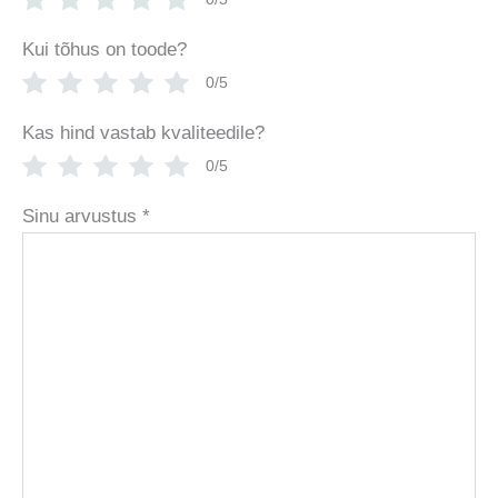
Kui tõhus on toode?
0/5
Kas hind vastab kvaliteedile?
0/5
Sinu arvustus
*